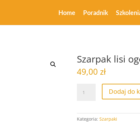
Home
Poradnik
Szkoleni
Szarpak lisi o
49,00
zł
ilość
Dodaj do 
Szarpak
lisi
ogon
Kategoria:
Szarpaki