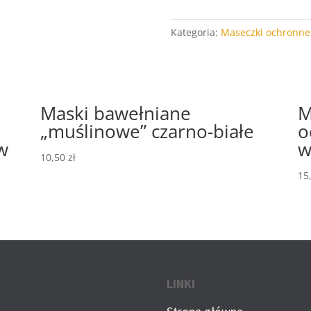
lato
-
Kategoria:
Maseczki ochronne
można
oddychać
Maski bawełniane
M
„muślinowe” czarno-białe
o
 w
w
10,50
zł
15
LINKI