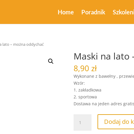
Home
Poradnik
Szkolen
a lato – można oddychać
Maski na lato
8,90
zł
Wykonane z bawełny , przewie
Wzór:
1. zakładkowa
2. sportowa
Dostawa na jeden adres grati
ilość
Dodaj do 
Maski
na