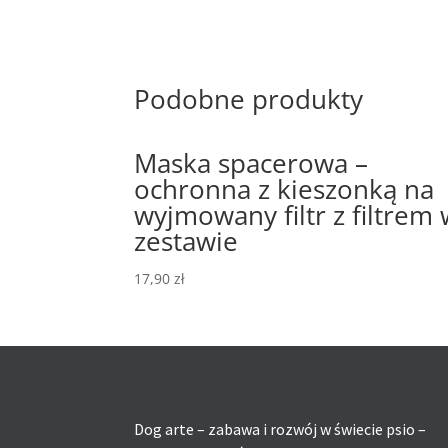
Podobne produkty
Maska spacerowa –
ochronna z kieszonką na
wyjmowany filtr z filtrem
zestawie
17,90
zł
Dog arte – zabawa i rozwój w świecie psio –